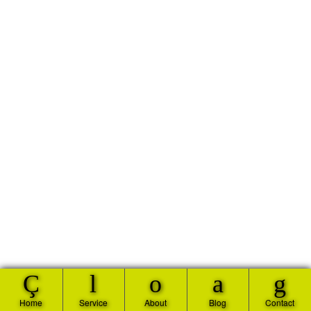
Ç
l
o
a
g
Home
Service
About
Blog
Contact