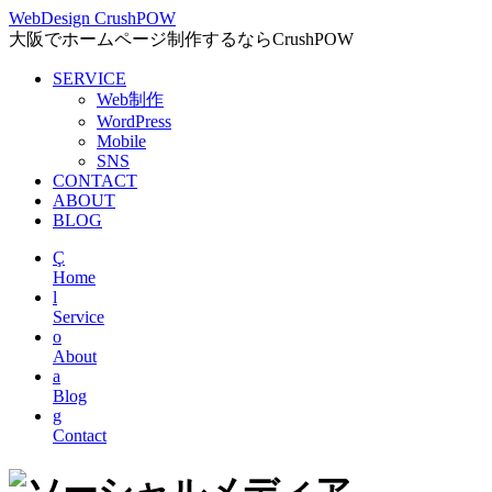
WebDesign CrushPOW
大阪でホームページ制作するならCrushPOW
Skip
SERVICE
to
Web制作
content
WordPress
Mobile
SNS
CONTACT
ABOUT
BLOG
Ç
Home
l
Service
o
About
a
Blog
g
Contact