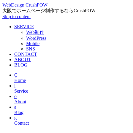
WebDesign CrushPOW
大阪でホームページ制作するならCrushPOW
Skip to content
SERVICE
Web制作
WordPress
Mobile
SNS
CONTACT
ABOUT
BLOG
Ç
Home
l
Service
o
About
a
Blog
g
Contact