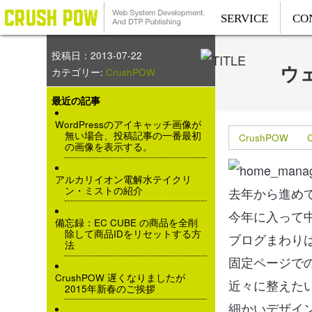
SERVICE
CO
投稿日：2013-07-22
ウ
カテゴリー:
CrushPOW
最近の記事
WordPressのアイキャッチ画像が
無い場合、投稿記事の一番最初
CrushPOW
の画像を表示する。
アルカリイオン電解水テイクリ
ン・ミストの紹介
去年から進め
今年に入って
備忘録：EC CUBE の商品を全削
除して商品IDをリセットする方
ブログまわり
法
固定ページで
CrushPOW 遅くなりましたが
近々に整えた
2015年新春のご挨拶
細かいデザイ