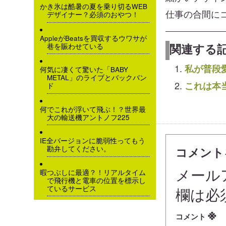
かき氷は酷暑の夏を乗り切るWEB
仕事の合間に
デザイナー？必須のおやつ！
AppleがBeatsを買収するウワサが
関連する記
巷を賑わせている
私が普段愛
何気に凄くて驚いた「BABY
METAL」のライブとバックバン
これは本
ド
何でこれが浮いて飛ぶ！？世界最
大の輸送機アントノフ225
IE全バージョンに脆弱性ってもう
勘弁してください。
コメント
メール
暇つぶしに最適？！リアルタイム
で飛行機と電車の位置を標示し
ているサービス
欄は必
※
コメント