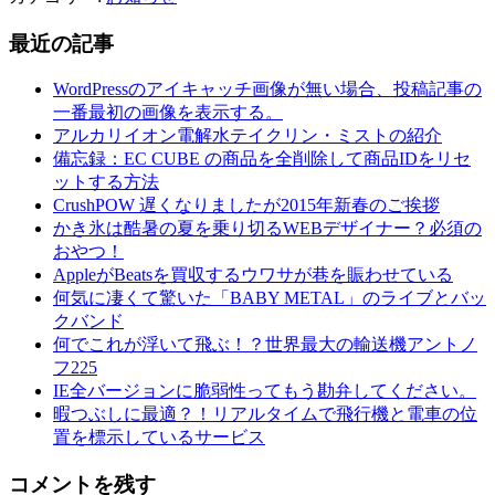
最近の記事
WordPressのアイキャッチ画像が無い場合、投稿記事の
一番最初の画像を表示する。
アルカリイオン電解水テイクリン・ミストの紹介
備忘録：EC CUBE の商品を全削除して商品IDをリセ
ットする方法
CrushPOW 遅くなりましたが2015年新春のご挨拶
かき氷は酷暑の夏を乗り切るWEBデザイナー？必須の
おやつ！
AppleがBeatsを買収するウワサが巷を賑わせている
何気に凄くて驚いた「BABY METAL」のライブとバッ
クバンド
何でこれが浮いて飛ぶ！？世界最大の輸送機アントノ
フ225
IE全バージョンに脆弱性ってもう勘弁してください。
暇つぶしに最適？！リアルタイムで飛行機と電車の位
置を標示しているサービス
コメントを残す