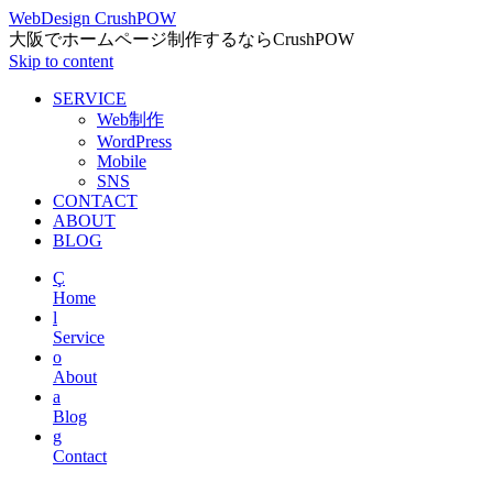
WebDesign CrushPOW
大阪でホームページ制作するならCrushPOW
Skip to content
SERVICE
Web制作
WordPress
Mobile
SNS
CONTACT
ABOUT
BLOG
Ç
Home
l
Service
o
About
a
Blog
g
Contact