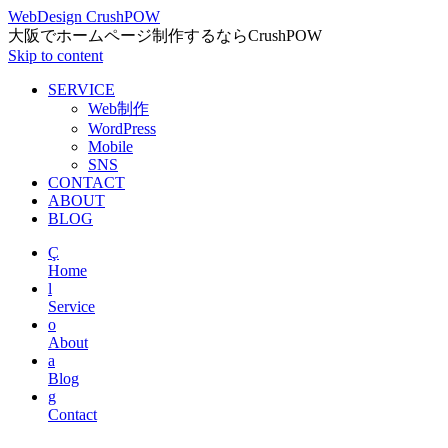
WebDesign CrushPOW
大阪でホームページ制作するならCrushPOW
Skip to content
SERVICE
Web制作
WordPress
Mobile
SNS
CONTACT
ABOUT
BLOG
Ç
Home
l
Service
o
About
a
Blog
g
Contact