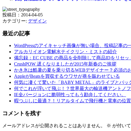
投稿日：2014-04-05
カテゴリー:
デザイン
最近の記事
WordPressのアイキャッチ画像が無い場合、投稿記事
アルカリイオン電解水テイクリン・ミストの紹介
備忘録：EC CUBE の商品を全削除して商品IDをリセ
CrushPOW 遅くなりましたが2015年新春のご挨拶
かき氷は酷暑の夏を乗り切るWEBデザイナー？必須の
AppleがBeatsを買収するウワサが巷を賑わせている
何気に凄くて驚いた「BABY METAL」のライブとバッ
何でこれが浮いて飛ぶ！？世界最大の輸送機アントノフ2
IE全バージョンに脆弱性ってもう勘弁してください。
暇つぶしに最適？！リアルタイムで飛行機と電車の位置
コメントを残す
メールアドレスが公開されることはありません。
※
が付いて