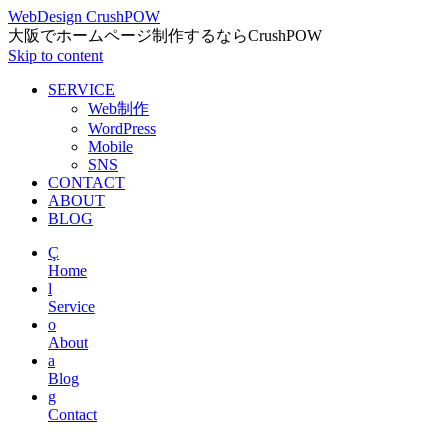
WebDesign CrushPOW
大阪でホームページ制作するならCrushPOW
Skip to content
SERVICE
Web制作
WordPress
Mobile
SNS
CONTACT
ABOUT
BLOG
Ç
Home
l
Service
o
About
a
Blog
g
Contact