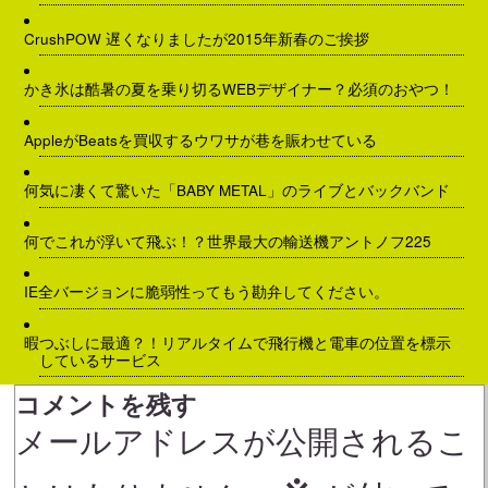
CrushPOW 遅くなりましたが2015年新春のご挨拶
かき氷は酷暑の夏を乗り切るWEBデザイナー？必須のおやつ！
AppleがBeatsを買収するウワサが巷を賑わせている
何気に凄くて驚いた「BABY METAL」のライブとバックバンド
何でこれが浮いて飛ぶ！？世界最大の輸送機アントノフ225
IE全バージョンに脆弱性ってもう勘弁してください。
暇つぶしに最適？！リアルタイムで飛行機と電車の位置を標示
しているサービス
コメントを残す
メールアドレスが公開されるこ
※