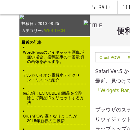
SERVICE
CO
投稿日：2010-08-25
便利
カテゴリー:
WEB TECH
最近の記事
WordPressのアイキャッチ画像が
無い場合、投稿記事の一番最初
CrushPOW
の画像を表示する。
Safari 
アルカリイオン電解水テイクリ
最近、見つけ
ン・ミストの紹介
「Widgets Ba
備忘録：EC CUBE の商品を全削
除して商品IDをリセットする方
法
ブラウザのス
CrushPOW 遅くなりましたが
りウィジェッ
2015年新春のご挨拶
ラップトップ