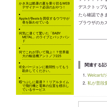
かき氷は酷暑の夏を乗り切るWEB
デスクトップ
デザイナー？必須のおやつ！
たら確認でき
AppleがBeatsを買収するウワサが
ブラウザのカ
巷を賑わせている
何気に凄くて驚いた「BABY
METAL」のライブとバックバン
ド
何でこれが浮いて飛ぶ！？世界最
大の輸送機アントノフ225
関連する記
IE全バージョンに脆弱性ってもう
勘弁してください。
Welca
暇つぶしに最適？！リアルタイム
私が普段愛
で飛行機と電車の位置を標示し
ているサービス